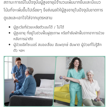
สถานะการณ์ในปัจจุบันผู้สูงอายุมีจำนวนเพิ่มมากขึ้นและมีแนว
โน้มที่จะเพิ่มขึ้นไปเรื่อยๆ จึงส่งผลให้ผู้สูงอายุในปัจจุบันขาดการ
ดูแลและเอาใจใส่จากบุตรหลาน
ผู้สูงวัยที่ช่วยเหลือตัวเองได้ / ไม่ได้
ผู้สูงอายุ ที่อยู่ในช่วงฟื้นฟูสุขภาพ หรือกำลังพักฟื้นจากอาการป่วย
หลังการผ่าตัด
ผู้ป่วยอัลไซเมอร์ สมองเสื่อม อัมพฤกษ์ อัมพาต ผู้ป่วยที่ไม่รู้สึก
ตัว ฯลฯ